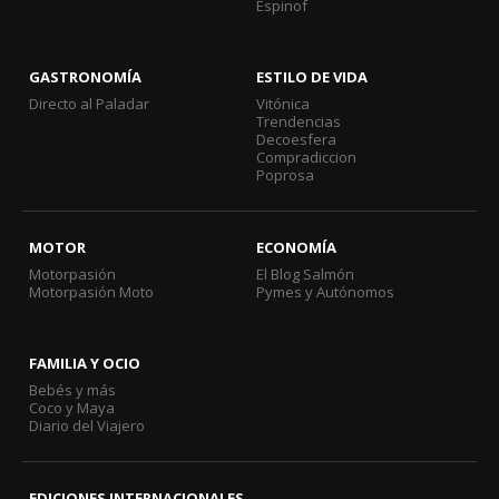
Espinof
GASTRONOMÍA
ESTILO DE VIDA
Directo al Paladar
Vitónica
Trendencias
Decoesfera
Compradiccion
Poprosa
MOTOR
ECONOMÍA
Motorpasión
El Blog Salmón
Motorpasión Moto
Pymes y Autónomos
FAMILIA Y OCIO
Bebés y más
Coco y Maya
Diario del Viajero
EDICIONES INTERNACIONALES