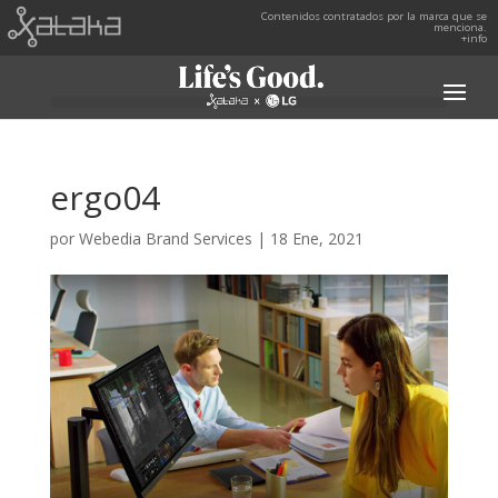
Contenidos contratados por la marca que se
menciona.
+info
ergo04
por
Webedia Brand Services
|
18 Ene, 2021