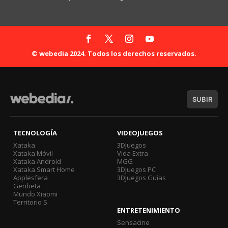
© webedia 2024. Todos los derechos reservados.
SUBIR
TECNOLOGÍA
VIDEOJUEGOS
Xataka
3DJuegos
Xataka Móvil
Vida Extra
Xataka Android
MGG
Xataka Smart Home
3DJuegos PC
Applesfera
3DJuegos Guías
Genbeta
Mundo Xiaomi
Territorio S
ENTRETENIMIENTO
Sensacine