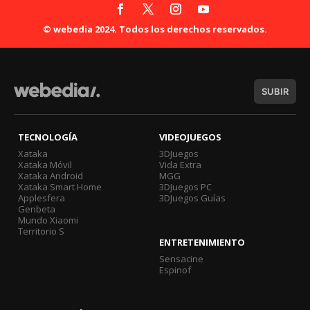
© webedia 2024. Todos los derechos reservados.
SUBIR
TECNOLOGÍA
VIDEOJUEGOS
Xataka
3DJuegos
Xataka Móvil
Vida Extra
Xataka Android
MGG
Xataka Smart Home
3DJuegos PC
Applesfera
3DJuegos Guías
Genbeta
Mundo Xiaomi
Territorio S
ENTRETENIMIENTO
Sensacine
Espinof