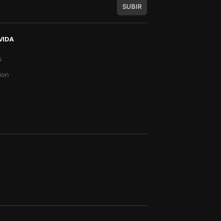
SUBIR
VIDA
s
a
ion