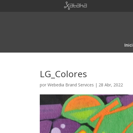
Inic
LG_Colores
por
Webedia Brand Services
|
28 Abr, 2022