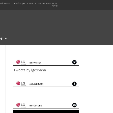
nidos contratados por la marca que se menciona.
+info
os
Tweets by lgespana