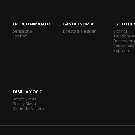
ENTRETENIMIENTO
GASTRONOMÍA
ESTILO DE 
Sensacine
Directo al Paladar
Vitónica
Espinof
Trendencia
Decoesfer
Compradicc
Poprosa
FAMILIA Y OCIO
Bebés y más
Coco y Maya
Diario del Viajero