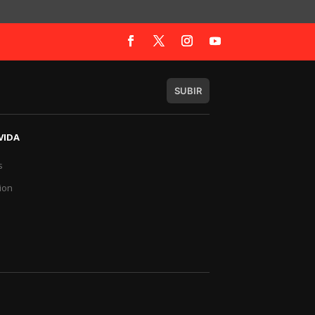
SUBIR
VIDA
s
a
ion