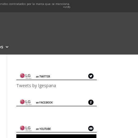
nidos contratados por la marca que se menciona.
+info
os
Tweets by lgespana