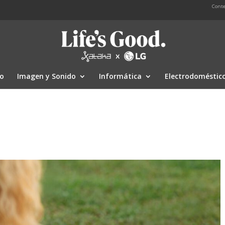
Conte
io
Imagen y Sonido
Informática
Electrodoméstic