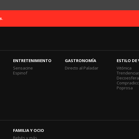
s.
ENTRETENIMIENTO
GASTRONOMÍA
ESTILO DE 
Sensacine
Directo al Paladar
Vitónica
Espinof
Trendencia
Decoesfer
Compradicc
Poprosa
FAMILIA Y OCIO
Bebés y más