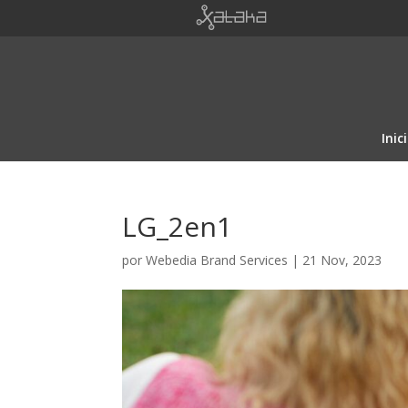
Inic
LG_2en1
por
Webedia Brand Services
|
21 Nov, 2023