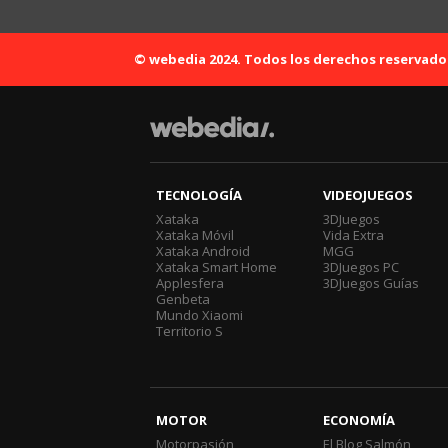
© webedia 2024. Todos los derechos reservado
TECNOLOGÍA
VIDEOJUEGOS
Xataka
3DJuegos
Xataka Móvil
Vida Extra
Xataka Android
MGG
Xataka Smart Home
3DJuegos PC
Applesfera
3DJuegos Guías
Genbeta
Mundo Xiaomi
Territorio S
MOTOR
ECONOMÍA
Motorpasión
El Blog Salmón