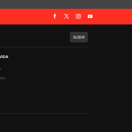
SUBIR
VIDA
s
a
ion