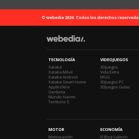
© webedia 2024. Todos los derechos reservado
TECNOLOGÍA
VIDEOJUEGOS
Xataka
3DJuegos
Xataka Móvil
Vida Extra
Xataka Android
MGG
Xataka Smart Home
3DJuegos PC
Applesfera
3DJuegos Guías
Genbeta
Mundo Xiaomi
Territorio S
MOTOR
ECONOMÍA
Motorpasión
El Blog Salmón