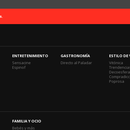
s.
ENTRETENIMIENTO
GASTRONOMÍA
ESTILO DE 
Sensacine
Directo al Paladar
Vitónica
Espinof
Trendencia
Decoesfer
Compradicc
Poprosa
FAMILIA Y OCIO
Bebés y más