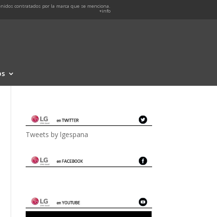
nidos contratados por la marca que se menciona.
+info
os
Tweets by lgespana