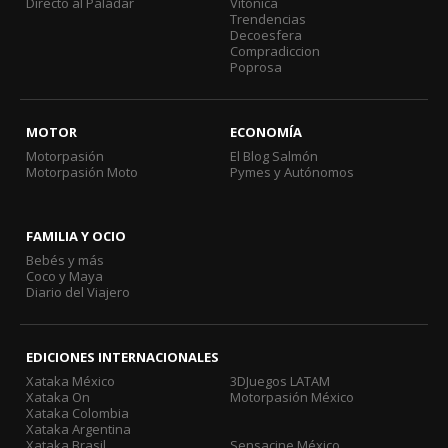
Directo al Paladar
Vitónica
Trendencias
Decoesfera
Compradiccion
Poprosa
MOTOR
ECONOMÍA
Motorpasión
El Blog Salmón
Motorpasión Moto
Pymes y Autónomos
FAMILIA Y OCIO
Bebés y más
Coco y Maya
Diario del Viajero
EDICIONES INTERNACIONALES
Xataka México
3DJuegos LATAM
Xataka On
Motorpasión México
Xataka Colombia
Xataka Argentina
Xataka Brasil
Sensacine México