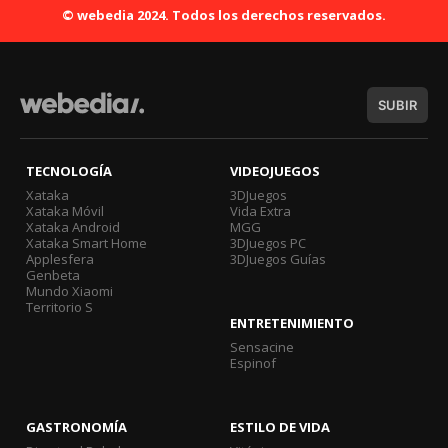
© webedia 2024. Todos los derechos reservados.
SUBIR
TECNOLOGÍA
VIDEOJUEGOS
Xataka
3DJuegos
Xataka Móvil
Vida Extra
Xataka Android
MGG
Xataka Smart Home
3DJuegos PC
Applesfera
3DJuegos Guías
Genbeta
Mundo Xiaomi
Territorio S
ENTRETENIMIENTO
Sensacine
Espinof
GASTRONOMÍA
ESTILO DE VIDA