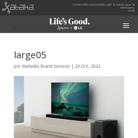
Contenidos contratados por la marca que se
menciona.
+info
large05
por
Webedia Brand Services
|
29 Oct, 2023