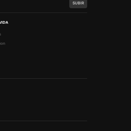
SUBIR
VIDA
s
a
ion