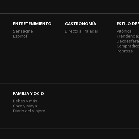
ENTRETENIMIENTO
GASTRONOMÍA
ESTILO DE 
Sensacine
Directo al Paladar
Vitónica
Espinof
Trendencia
Decoesfer
Compradicc
Poprosa
FAMILIA Y OCIO
Bebés y más
Coco y Maya
Diario del Viajero