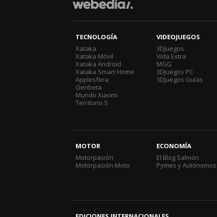
TECNOLOGÍA
VIDEOJUEGOS
Xataka
3DJuegos
Xataka Móvil
Vida Extra
Xataka Android
MGG
Xataka Smart Home
3DJuegos PC
Applesfera
3DJuegos Guías
Genbeta
Mundo Xiaomi
Territorio S
MOTOR
ECONOMÍA
Motorpasión
El Blog Salmón
Motorpasión Moto
Pymes y Autónomos
EDICIONES INTERNACIONALES