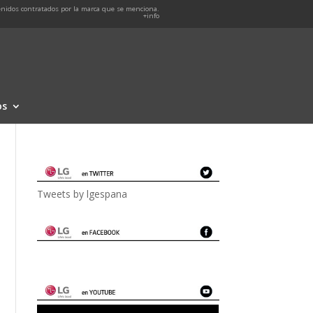
nidos contratados por la marca que se menciona.
+info
os
Tweets by lgespana