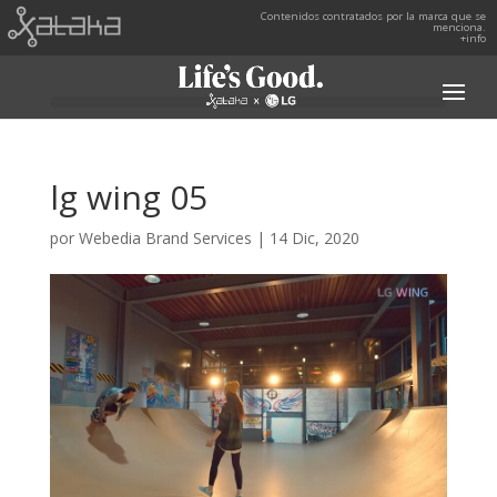
Contenidos contratados por la marca que se
menciona.
+info
lg wing 05
por
Webedia Brand Services
|
14 Dic, 2020