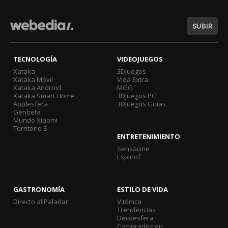
SUBIR
TECNOLOGÍA
VIDEOJUEGOS
Xataka
3DJuegos
Xataka Móvil
Vida Extra
Xataka Android
MGG
Xataka Smart Home
3DJuegos PC
Applesfera
3DJuegos Guías
Genbeta
Mundo Xiaomi
Territorio S
ENTRETENIMIENTO
Sensacine
Espinof
GASTRONOMÍA
ESTILO DE VIDA
Directo al Paladar
Vitónica
Trendencias
Decoesfera
Compradiccion