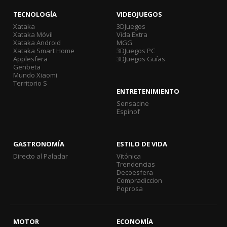
TECNOLOGÍA
VIDEOJUEGOS
Xataka
3DJuegos
Xataka Móvil
Vida Extra
Xataka Android
MGG
Xataka Smart Home
3DJuegos PC
Applesfera
3DJuegos Guías
Genbeta
Mundo Xiaomi
Territorio S
ENTRETENIMIENTO
Sensacine
Espinof
GASTRONOMÍA
ESTILO DE VIDA
Directo al Paladar
Vitónica
Trendencias
Decoesfera
Compradiccion
Poprosa
MOTOR
ECONOMÍA