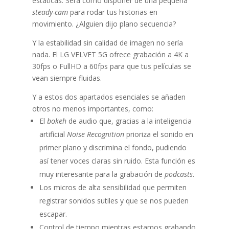
estáticas. Será como disponer de una pequeña
steady-cam
para rodar tus historias en
movimiento. ¿Alguien dijo plano secuencia?
Y la estabilidad sin calidad de imagen no sería
nada. El LG VELVET 5G ofrece grabación a 4K a
30fps o FullHD a 60fps para que tus películas se
vean siempre fluidas.
Y a estos dos apartados esenciales se añaden
otros no menos importantes, como:
El
bokeh
de audio que, gracias a la inteligencia
artificial
Noise Recognition
prioriza el sonido en
primer plano y discrimina el fondo, pudiendo
así tener voces claras sin ruido. Esta función es
muy interesante para la grabación de
podcasts
.
Los micros de alta sensibilidad que permiten
registrar sonidos sutiles y que se nos pueden
escapar.
Control de tiempo mientras estamos grabando