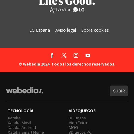
LG España
Aviso legal
Sobre cookies
© webedia 2024. Todos los derechos reservados.
SUBIR
TECNOLOGÍA
VIDEOJUEGOS
Xataka
3DJuegos
Xataka Móvil
Vida Extra
Xataka Android
MGG
Xataka Smart Home
3DJuegos PC