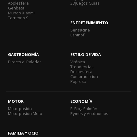
Applesfera
3DJuegos Guías
Genbeta
Mundo Xiaomi
Territorio S
ENTRETENIMIENTO
Sensacine
Espinof
GASTRONOMÍA
ESTILO DE VIDA
Directo al Paladar
Vitónica
Trendencias
Decoesfera
Compradiccion
Poprosa
MOTOR
ECONOMÍA
Motorpasión
El Blog Salmón
Motorpasión Moto
Pymes y Autónomos
FAMILIA Y OCIO