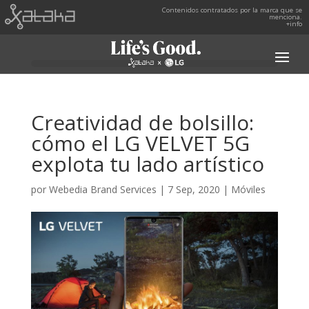
Contenidos contratados por la marca que se
menciona.
+info
Creatividad de bolsillo:
cómo el LG VELVET 5G
explota tu lado artístico
por
Webedia Brand Services
|
7 Sep, 2020
|
Móviles