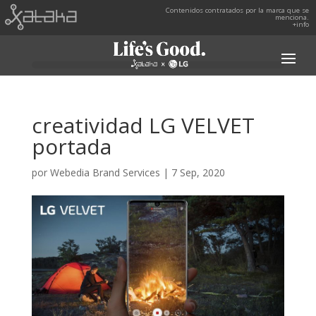
Contenidos contratados por la marca que se
menciona.
+info
creatividad LG VELVET
portada
por
Webedia Brand Services
|
7 Sep, 2020