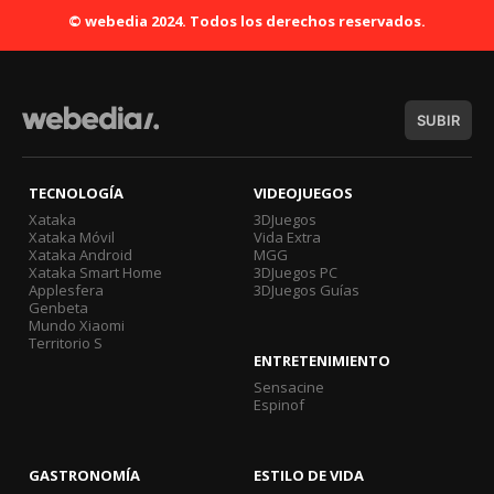
© webedia 2024. Todos los derechos reservados.
SUBIR
TECNOLOGÍA
VIDEOJUEGOS
Xataka
3DJuegos
Xataka Móvil
Vida Extra
Xataka Android
MGG
Xataka Smart Home
3DJuegos PC
Applesfera
3DJuegos Guías
Genbeta
Mundo Xiaomi
Territorio S
ENTRETENIMIENTO
Sensacine
Espinof
GASTRONOMÍA
ESTILO DE VIDA