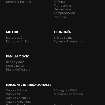
Directo al Paladar
Vitónica
Trendencias
Decoesfera
Compradiccion
Poprosa
MOTOR
ECONOMÍA
Motorpasión
El Blog Salmón
Motorpasión Moto
Pymes y Autónomos
FAMILIA Y OCIO
Bebés y más
Coco y Maya
Diario del Viajero
EDICIONES INTERNACIONALES
Xataka México
3DJuegos LATAM
Xataka On
Motorpasión México
Xataka Colombia
Xataka Argentina