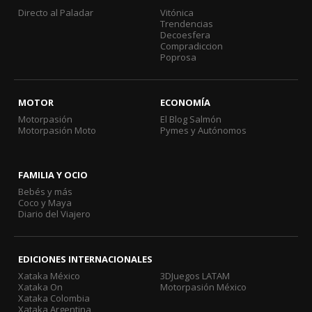
Directo al Paladar
Vitónica
Trendencias
Decoesfera
Compradiccion
Poprosa
MOTOR
ECONOMÍA
Motorpasión
El Blog Salmón
Motorpasión Moto
Pymes y Autónomos
FAMILIA Y OCIO
Bebés y más
Coco y Maya
Diario del Viajero
EDICIONES INTERNACIONALES
Xataka México
3DJuegos LATAM
Xataka On
Motorpasión México
Xataka Colombia
Xataka Argentina