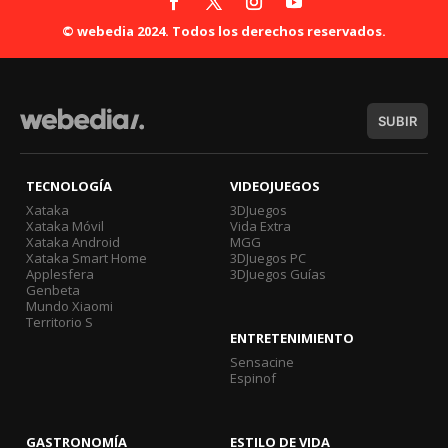
© webedia 2024. Todos los derechos reservados.
SUBIR
TECNOLOGÍA
VIDEOJUEGOS
Xataka
3DJuegos
Xataka Móvil
Vida Extra
Xataka Android
MGG
Xataka Smart Home
3DJuegos PC
Applesfera
3DJuegos Guías
Genbeta
Mundo Xiaomi
Territorio S
ENTRETENIMIENTO
Sensacine
Espinof
GASTRONOMÍA
ESTILO DE VIDA