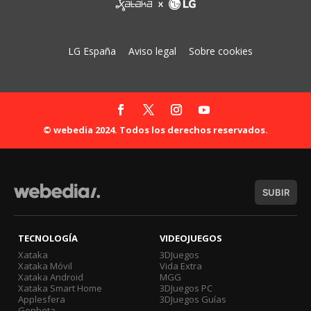
LG España
Aviso legal
Sobre cookies
© webedia 2024. Todos los derechos reservados.
SUBIR
TECNOLOGÍA
VIDEOJUEGOS
Xataka
3DJuegos
Xataka Móvil
Vida Extra
Xataka Android
MGG
Xataka Smart Home
3DJuegos PC
Applesfera
3DJuegos Guías
Genbeta