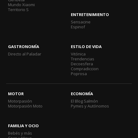
Mundo Xiaomi
Territorio S
ENTRETENIMIENTO
Sensacine
Espinof
GASTRONOMÍA
ESTILO DE VIDA
Directo al Paladar
Vitónica
Trendencias
Decoesfera
Compradiccion
Poprosa
MOTOR
ECONOMÍA
Motorpasión
El Blog Salmón
Motorpasión Moto
Pymes y Autónomos
FAMILIA Y OCIO
Bebés y más
Coco y Maya