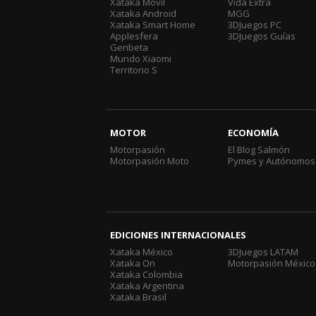
Xataka Móvil
Vida Extra
Xataka Android
MGG
Xataka Smart Home
3DJuegos PC
Applesfera
3DJuegos Guías
Genbeta
Mundo Xiaomi
Territorio S
MOTOR
ECONOMÍA
Motorpasión
El Blog Salmón
Motorpasión Moto
Pymes y Autónomos
EDICIONES INTERNACIONALES
Xataka México
3DJuegos LATAM
Xataka On
Motorpasión México
Xataka Colombia
Xataka Argentina
Xataka Brasil