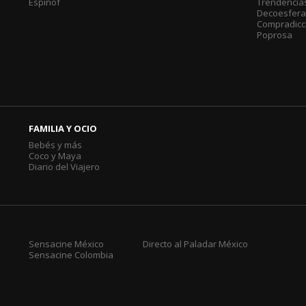
Espinof
Trendencia
Decoesfer
Compradicc
Poprosa
FAMILIA Y OCIO
Bebés y más
Coco y Maya
Diario del Viajero
Sensacine México
Directo al Paladar México
Sensacine Colombia