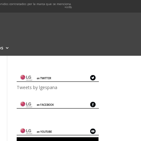
nidos contratados por la marca que se menciona.
+info
os
Tweets by lgespana