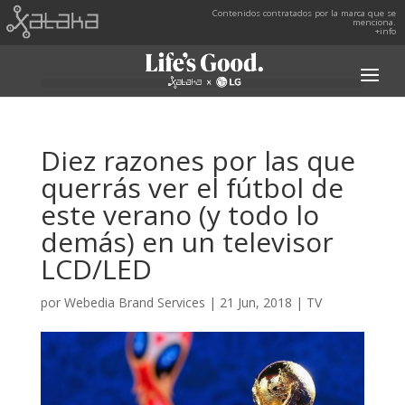
Contenidos contratados por la marca que se
menciona.
+info
Diez razones por las que
querrás ver el fútbol de
este verano (y todo lo
demás) en un televisor
LCD/LED
por
Webedia Brand Services
|
21 Jun, 2018
|
TV