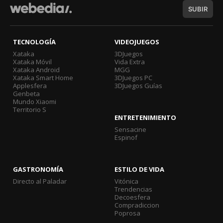
SUBIR
TECNOLOGÍA
VIDEOJUEGOS
Xataka
3DJuegos
Xataka Móvil
Vida Extra
Xataka Android
MGG
Xataka Smart Home
3DJuegos PC
Applesfera
3DJuegos Guías
Genbeta
Mundo Xiaomi
Territorio S
ENTRETENIMIENTO
Sensacine
Espinof
GASTRONOMÍA
ESTILO DE VIDA
Directo al Paladar
Vitónica
Trendencias
Decoesfera
Compradiccion
Poprosa