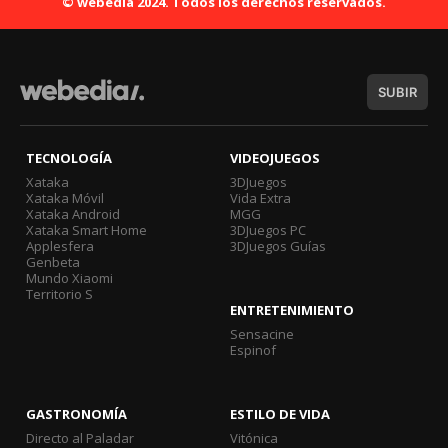
© webedia 2024. Todos los derechos reservados.
SUBIR
TECNOLOGÍA
VIDEOJUEGOS
Xataka
3DJuegos
Xataka Móvil
Vida Extra
Xataka Android
MGG
Xataka Smart Home
3DJuegos PC
Applesfera
3DJuegos Guías
Genbeta
Mundo Xiaomi
Territorio S
ENTRETENIMIENTO
Sensacine
Espinof
GASTRONOMÍA
ESTILO DE VIDA
Directo al Paladar
Vitónica