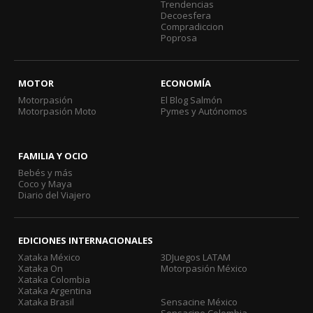
Trendencias
Decoesfera
Compradiccion
Poprosa
MOTOR
ECONOMÍA
Motorpasión
El Blog Salmón
Motorpasión Moto
Pymes y Autónomos
FAMILIA Y OCIO
Bebés y más
Coco y Maya
Diario del Viajero
EDICIONES INTERNACIONALES
Xataka México
3DJuegos LATAM
Xataka On
Motorpasión México
Xataka Colombia
Xataka Argentina
Xataka Brasil
Sensacine México
Sensacine Colombia