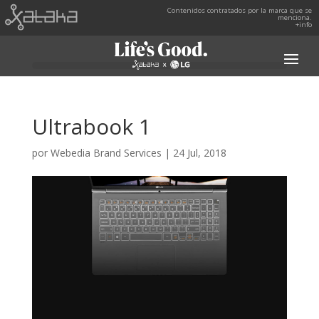
Contenidos contratados por la marca que se
menciona.
+info
Ultrabook 1
por
Webedia Brand Services
|
24 Jul, 2018