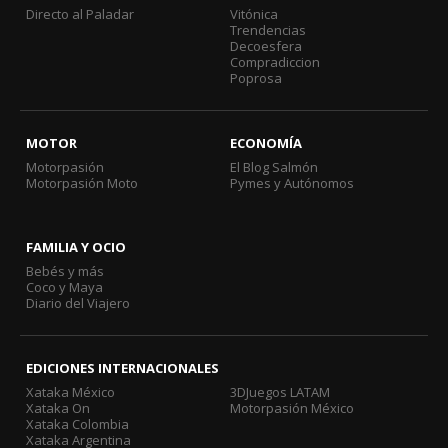
Directo al Paladar
Vitónica
Trendencias
Decoesfera
Compradiccion
Poprosa
MOTOR
ECONOMÍA
Motorpasión
El Blog Salmón
Motorpasión Moto
Pymes y Autónomos
FAMILIA Y OCIO
Bebés y más
Coco y Maya
Diario del Viajero
EDICIONES INTERNACIONALES
Xataka México
3DJuegos LATAM
Xataka On
Motorpasión México
Xataka Colombia
Xataka Argentina