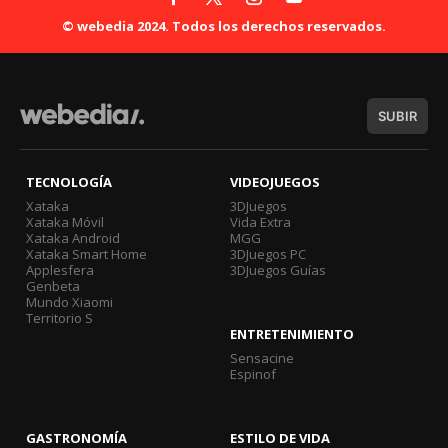
© webedia 2024. Todos los derechos reservados.
SUBIR
TECNOLOGÍA
VIDEOJUEGOS
Xataka
3DJuegos
Xataka Móvil
Vida Extra
Xataka Android
MGG
Xataka Smart Home
3DJuegos PC
Applesfera
3DJuegos Guías
Genbeta
Mundo Xiaomi
Territorio S
ENTRETENIMIENTO
Sensacine
Espinof
GASTRONOMÍA
ESTILO DE VIDA