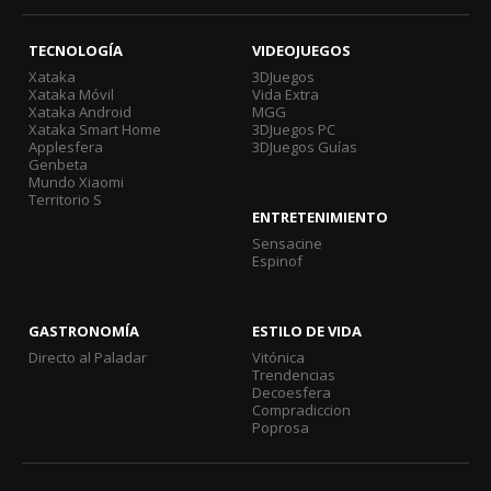
TECNOLOGÍA
VIDEOJUEGOS
Xataka
3DJuegos
Xataka Móvil
Vida Extra
Xataka Android
MGG
Xataka Smart Home
3DJuegos PC
Applesfera
3DJuegos Guías
Genbeta
Mundo Xiaomi
Territorio S
ENTRETENIMIENTO
Sensacine
Espinof
GASTRONOMÍA
ESTILO DE VIDA
Directo al Paladar
Vitónica
Trendencias
Decoesfera
Compradiccion
Poprosa