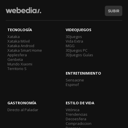
SUBIR
TECNOLOGÍA
VIDEOJUEGOS
Xataka
3DJuegos
Xataka Móvil
Vida Extra
Xataka Android
MGG
Xataka Smart Home
3DJuegos PC
Applesfera
3DJuegos Guías
Genbeta
Mundo Xiaomi
Territorio S
ENTRETENIMIENTO
Sensacine
Espinof
GASTRONOMÍA
ESTILO DE VIDA
Directo al Paladar
Vitónica
Trendencias
Decoesfera
Compradiccion