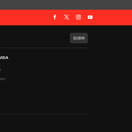
SUBIR
VIDA
s
a
ion