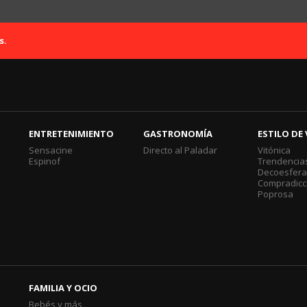
s.
ENTRETENIMIENTO
GASTRONOMÍA
ESTILO DE 
Sensacine
Directo al Paladar
Vitónica
Espinof
Trendencia
Decoesfer
Compradicc
Poprosa
FAMILIA Y OCIO
Bebés y más