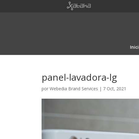
Inic
panel-lavadora-lg
por
Webedia Brand Services
|
7 Oct, 2021