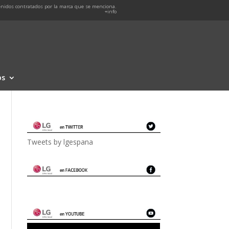
nidos contratados por la marca que se menciona.
+info
os
Tweets by lgespana