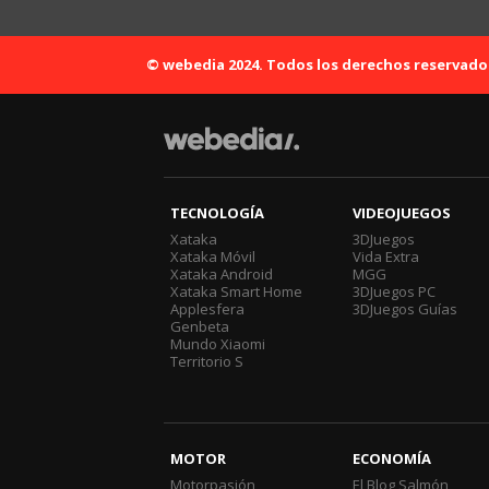
© webedia 2024. Todos los derechos reservado
TECNOLOGÍA
VIDEOJUEGOS
Xataka
3DJuegos
Xataka Móvil
Vida Extra
Xataka Android
MGG
Xataka Smart Home
3DJuegos PC
Applesfera
3DJuegos Guías
Genbeta
Mundo Xiaomi
Territorio S
MOTOR
ECONOMÍA
Motorpasión
El Blog Salmón