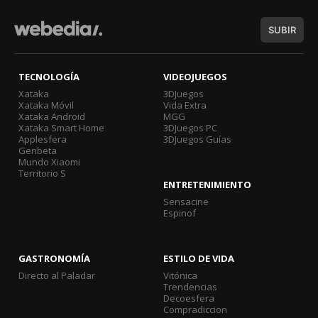
SUBIR
TECNOLOGÍA
VIDEOJUEGOS
Xataka
3DJuegos
Xataka Móvil
Vida Extra
Xataka Android
MGG
Xataka Smart Home
3DJuegos PC
Applesfera
3DJuegos Guías
Genbeta
Mundo Xiaomi
Territorio S
ENTRETENIMIENTO
Sensacine
Espinof
GASTRONOMÍA
ESTILO DE VIDA
Directo al Paladar
Vitónica
Trendencias
Decoesfera
Compradiccion