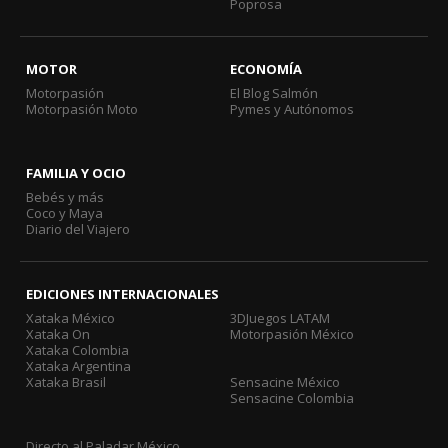
Poprosa
MOTOR
ECONOMÍA
Motorpasión
El Blog Salmón
Motorpasión Moto
Pymes y Autónomos
FAMILIA Y OCIO
Bebés y más
Coco y Maya
Diario del Viajero
EDICIONES INTERNACIONALES
Xataka México
3DJuegos LATAM
Xataka On
Motorpasión México
Xataka Colombia
Xataka Argentina
Xataka Brasil
Sensacine México
Sensacine Colombia
Directo al Paladar México