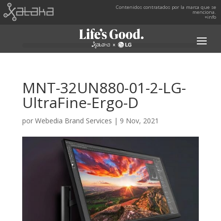
Contenidos contratados por la marca que se
menciona.
+info
MNT-32UN880-01-2-LG-
UltraFine-Ergo-D
por
Webedia Brand Services
|
9 Nov, 2021