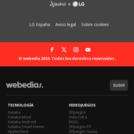
LG España
Aviso legal
Sobre cookies
© webedia 2024. Todos los derechos reservados.
SUBIR
TECNOLOGÍA
VIDEOJUEGOS
Xataka
3DJuegos
Xataka Móvil
Vida Extra
Xataka Android
MGG
Xataka Smart Home
3DJuegos PC
Applesfera
3DJuegos Guías