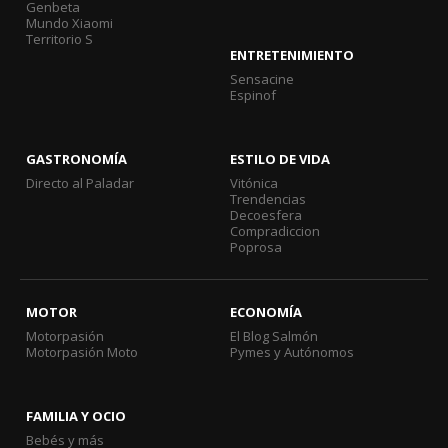
Genbeta
Mundo Xiaomi
Territorio S
ENTRETENIMIENTO
Sensacine
Espinof
GASTRONOMÍA
ESTILO DE VIDA
Directo al Paladar
Vitónica
Trendencias
Decoesfera
Compradiccion
Poprosa
MOTOR
ECONOMÍA
Motorpasión
El Blog Salmón
Motorpasión Moto
Pymes y Autónomos
FAMILIA Y OCIO
Bebés y más