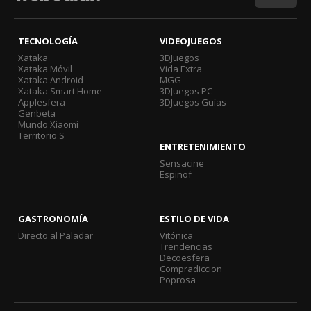
TECNOLOGÍA
VIDEOJUEGOS
Xataka
3DJuegos
Xataka Móvil
Vida Extra
Xataka Android
MGG
Xataka Smart Home
3DJuegos PC
Applesfera
3DJuegos Guías
Genbeta
Mundo Xiaomi
Territorio S
ENTRETENIMIENTO
Sensacine
Espinof
GASTRONOMÍA
ESTILO DE VIDA
Directo al Paladar
Vitónica
Trendencias
Decoesfera
Compradiccion
Poprosa