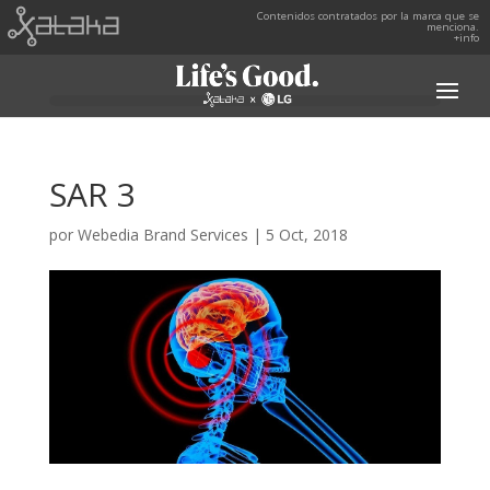
Contenidos contratados por la marca que se
menciona.
+info
SAR 3
por
Webedia Brand Services
|
5 Oct, 2018