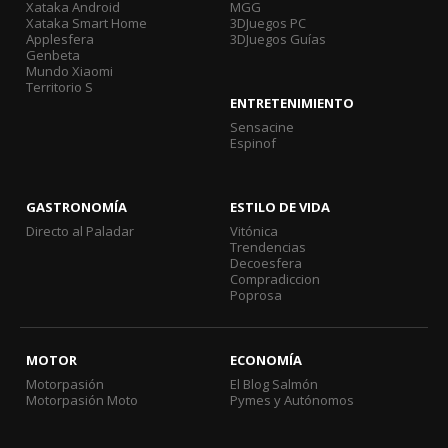
Xataka Android
MGG
Xataka Smart Home
3DJuegos PC
Applesfera
3DJuegos Guías
Genbeta
Mundo Xiaomi
Territorio S
ENTRETENIMIENTO
Sensacine
Espinof
GASTRONOMÍA
ESTILO DE VIDA
Directo al Paladar
Vitónica
Trendencias
Decoesfera
Compradiccion
Poprosa
MOTOR
ECONOMÍA
Motorpasión
El Blog Salmón
Motorpasión Moto
Pymes y Autónomos