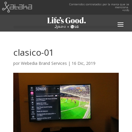
Contenidos contratados por la marca que se
menciona.
+info
clasico-01
por
Webedia Brand Services
|
16 Dic, 2019