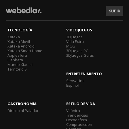
SUBIR
TECNOLOGÍA
VIDEOJUEGOS
Xataka
3DJuegos
Xataka Móvil
Vida Extra
Xataka Android
MGG
Xataka Smart Home
3DJuegos PC
Applesfera
3DJuegos Guías
Genbeta
Mundo Xiaomi
Territorio S
ENTRETENIMIENTO
Sensacine
Espinof
GASTRONOMÍA
ESTILO DE VIDA
Directo al Paladar
Vitónica
Trendencias
Decoesfera
Compradiccion