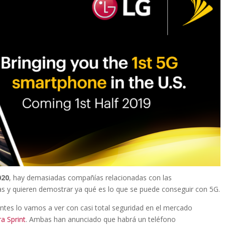
020
, hay demasiadas compañías relacionadas con las
s y quieren demostrar ya qué es lo que se puede conseguir con 5G.
tes lo vamos a ver con casi total seguridad en el mercado
a Sprint
. Ambas han anunciado que habrá un teléfono