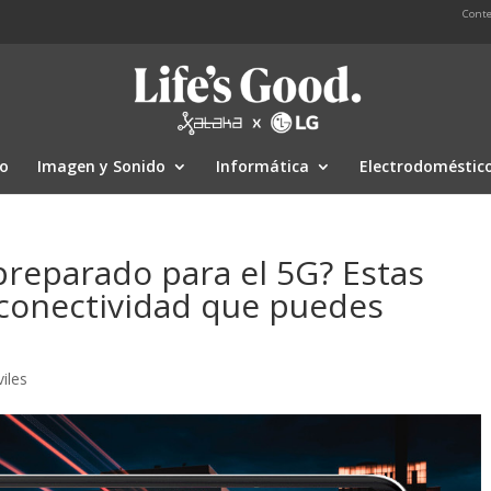
Conte
io
Imagen y Sonido
Informática
Electrodoméstic
reparado para el 5G? Estas
a conectividad que puedes
iles