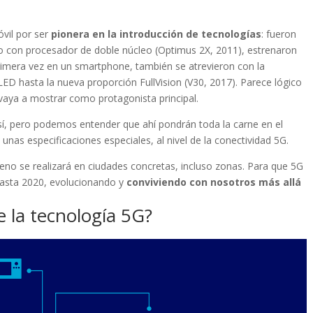
óvil por ser
pionera en la introducción de tecnologías
: fueron
o con procesador de doble núcleo (Optimus 2X, 2011), estrenaron
 primera vez en un smartphone, también se atrevieron con la
D hasta la nueva proporción FullVision (V30, 2017). Parece lógico
vaya a mostrar como protagonista principal.
sí, pero podemos entender que ahí pondrán toda la carne en el
nas especificaciones especiales, al nivel de la conectividad 5G.
reno se realizará en ciudades concretas, incluso zonas. Para que 5G
hasta 2020, evolucionando y
conviviendo con nosotros más allá
 la tecnología 5G?