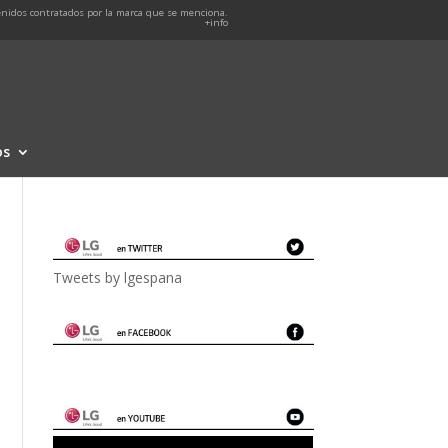
nidos contratados por la marca que se menciona.
+info
os
Tweets by lgespana