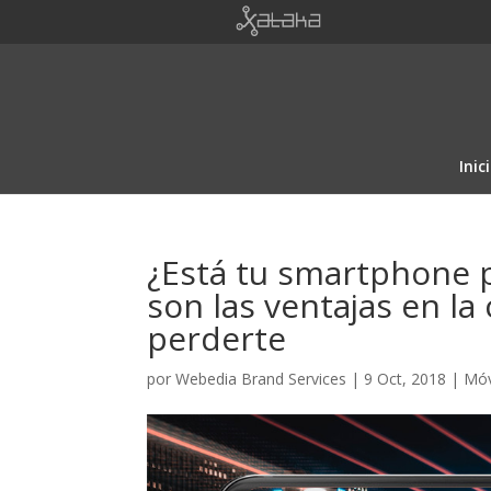
Inic
¿Está tu smartphone p
son las ventajas en l
perderte
por
Webedia Brand Services
|
9 Oct, 2018
|
Móv