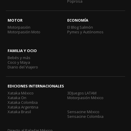
Poprosa
MOTOR
ECONOMÍA
Motorpasión
El Blog Salmón
Motorpasión Moto
Pymes y Autónomos
FAMILIA Y OCIO
Bebés y más
Coco y Maya
Diario del Viajero
EDICIONES INTERNACIONALES
Xataka México
3DJuegos LATAM
Xataka On
Motorpasión México
Xataka Colombia
Xataka Argentina
Xataka Brasil
Sensacine México
Sensacine Colombia
Directo al Paladar México