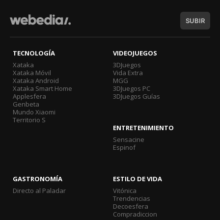
SUBIR
TECNOLOGÍA
VIDEOJUEGOS
Xataka
3DJuegos
Xataka Móvil
Vida Extra
Xataka Android
MGG
Xataka Smart Home
3DJuegos PC
Applesfera
3DJuegos Guías
Genbeta
Mundo Xiaomi
Territorio S
ENTRETENIMIENTO
Sensacine
Espinof
GASTRONOMÍA
ESTILO DE VIDA
Directo al Paladar
Vitónica
Trendencias
Decoesfera
Compradiccion