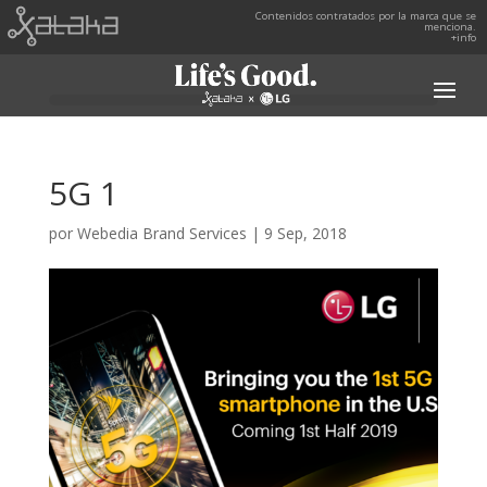
Contenidos contratados por la marca que se
menciona.
+info
5G 1
por
Webedia Brand Services
|
9 Sep, 2018