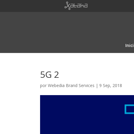
Inic
5G 2
por
Webedia Brand Services
|
9 Sep, 2018