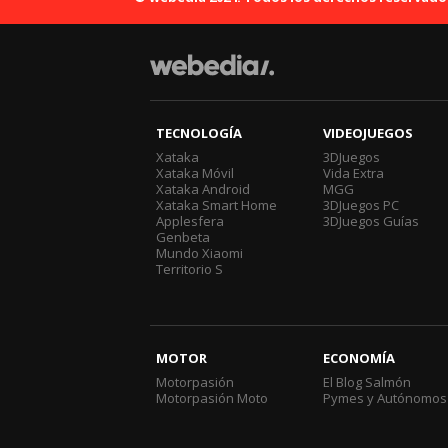
TECNOLOGÍA
VIDEOJUEGOS
Xataka
3DJuegos
Xataka Móvil
Vida Extra
Xataka Android
MGG
Xataka Smart Home
3DJuegos PC
Applesfera
3DJuegos Guías
Genbeta
Mundo Xiaomi
Territorio S
MOTOR
ECONOMÍA
Motorpasión
El Blog Salmón
Motorpasión Moto
Pymes y Autónomos