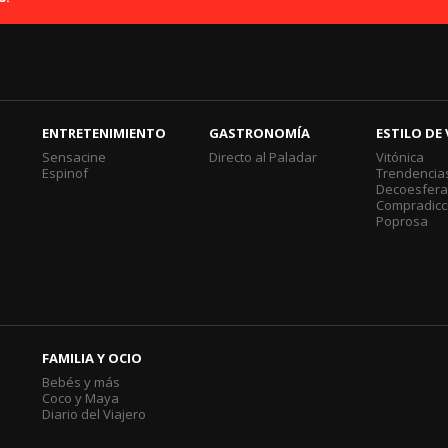
ENTRETENIMIENTO
GASTRONOMÍA
ESTILO DE 
Sensacine
Directo al Paladar
Vitónica
Espinof
Trendencia
Decoesfer
Compradicc
Poprosa
FAMILIA Y OCIO
Bebés y más
Coco y Maya
Diario del Viajero