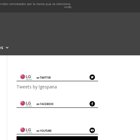
nidos contratados por la marca que se menciona.
+info
os
Tweets by lgespana