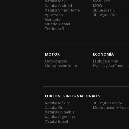
Xataka Móvil
Vida Extra
Xataka Android
MGG
Xataka Smart Home
3DJuegos PC
Applesfera
3DJuegos Guías
Genbeta
Mundo Xiaomi
Territorio S
MOTOR
ECONOMÍA
Motorpasión
El Blog Salmón
Motorpasión Moto
Pymes y Autónomos
EDICIONES INTERNACIONALES
Xataka México
3DJuegos LATAM
Xataka On
Motorpasión México
Xataka Colombia
Xataka Argentina
Xataka Brasil