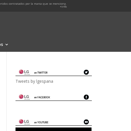
nidos contratados por la marca que se menciona.
+info
os
Tweets by lgespana