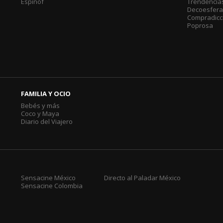
Espinof
Trendencia
Decoesfer
Compradicc
Poprosa
FAMILIA Y OCIO
Bebés y más
Coco y Maya
Diario del Viajero
Sensacine México
Directo al Paladar México
Sensacine Colombia