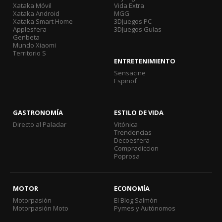
Xataka Móvil
Vida Extra
Xataka Android
MGG
Xataka Smart Home
3DJuegos PC
Applesfera
3DJuegos Guías
Genbeta
Mundo Xiaomi
Territorio S
ENTRETENIMIENTO
Sensacine
Espinof
GASTRONOMÍA
ESTILO DE VIDA
Directo al Paladar
Vitónica
Trendencias
Decoesfera
Compradiccion
Poprosa
MOTOR
ECONOMÍA
Motorpasión
El Blog Salmón
Motorpasión Moto
Pymes y Autónomos