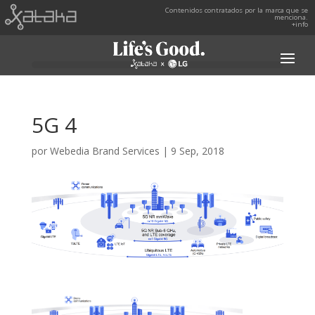
Contenidos contratados por la marca que se
menciona.
+info
5G 4
por
Webedia Brand Services
|
9 Sep, 2018