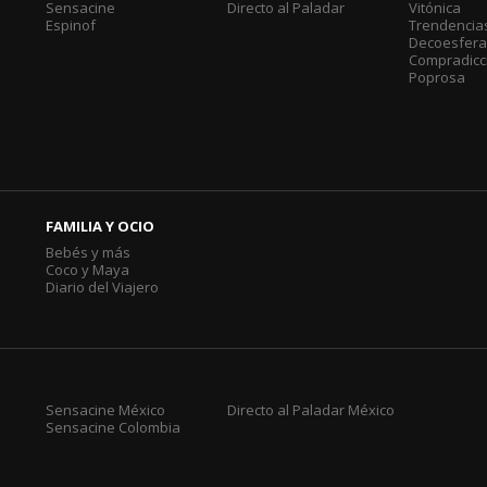
Sensacine
Directo al Paladar
Vitónica
Espinof
Trendencia
Decoesfer
Compradicc
Poprosa
FAMILIA Y OCIO
Bebés y más
Coco y Maya
Diario del Viajero
Sensacine México
Directo al Paladar México
Sensacine Colombia