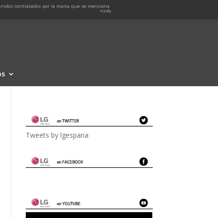
nidos contratados por la marca que se menciona.
+info
os
Tweets by lgespana