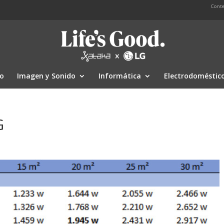
Conte
io
Imagen y Sonido
Informática
Electrodoméstic
G