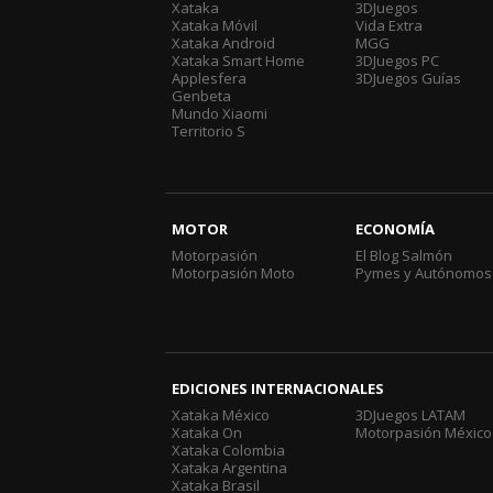
Xataka
3DJuegos
Xataka Móvil
Vida Extra
Xataka Android
MGG
Xataka Smart Home
3DJuegos PC
Applesfera
3DJuegos Guías
Genbeta
Mundo Xiaomi
Territorio S
MOTOR
ECONOMÍA
Motorpasión
El Blog Salmón
Motorpasión Moto
Pymes y Autónomos
EDICIONES INTERNACIONALES
Xataka México
3DJuegos LATAM
Xataka On
Motorpasión México
Xataka Colombia
Xataka Argentina
Xataka Brasil