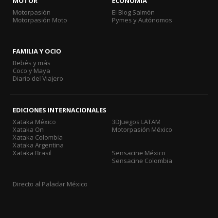
MOTOR
ECONOMÍA
Motorpasión
El Blog Salmón
Motorpasión Moto
Pymes y Autónomos
FAMILIA Y OCIO
Bebés y más
Coco y Maya
Diario del Viajero
EDICIONES INTERNACIONALES
Xataka México
3DJuegos LATAM
Xataka On
Motorpasión México
Xataka Colombia
Xataka Argentina
Xataka Brasil
Sensacine México
Sensacine Colombia
Directo al Paladar México