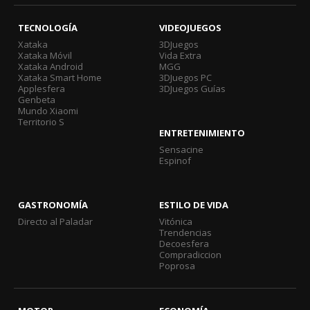
TECNOLOGÍA
VIDEOJUEGOS
Xataka
3DJuegos
Xataka Móvil
Vida Extra
Xataka Android
MGG
Xataka Smart Home
3DJuegos PC
Applesfera
3DJuegos Guías
Genbeta
Mundo Xiaomi
Territorio S
ENTRETENIMIENTO
Sensacine
Espinof
GASTRONOMÍA
ESTILO DE VIDA
Directo al Paladar
Vitónica
Trendencias
Decoesfera
Compradiccion
Poprosa