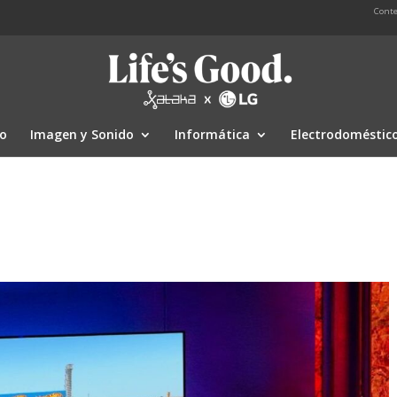
Conte
io
Imagen y Sonido
Informática
Electrodoméstic