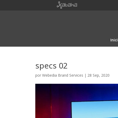
Inic
specs 02
por
Webedia Brand Services
|
28 Sep, 2020