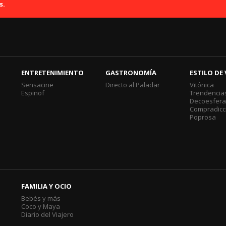
s.
ENTRETENIMIENTO
GASTRONOMÍA
ESTILO DE 
Sensacine
Directo al Paladar
Vitónica
Espinof
Trendencia
Decoesfer
Compradicc
Poprosa
FAMILIA Y OCIO
Bebés y más
Coco y Maya
Diario del Viajero