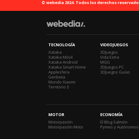
© webedia 2024. Todos los derechos reservado
TECNOLOGÍA
VIDEOJUEGOS
Xataka
3DJuegos
Xataka Móvil
Vida Extra
Xataka Android
MGG
Xataka Smart Home
3DJuegos PC
Applesfera
3DJuegos Guías
Genbeta
Mundo Xiaomi
Territorio S
MOTOR
ECONOMÍA
Motorpasión
El Blog Salmón
Motorpasión Moto
Pymes y Autónomos