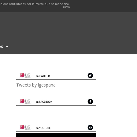
nidos contratados por la marca que se menciona.
+info
os
Tweets by lgespana