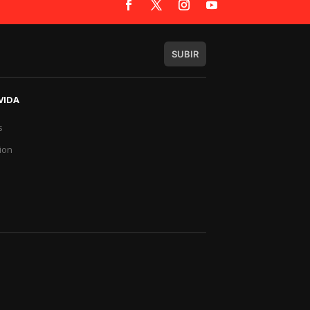
SUBIR
VIDA
s
a
ion