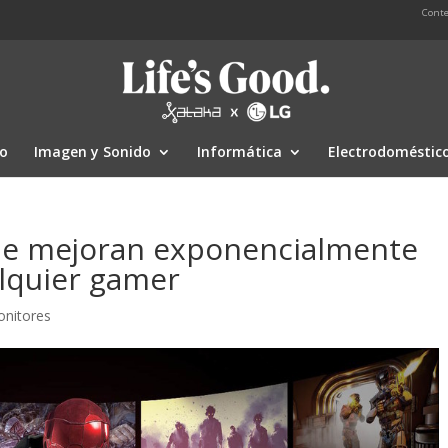
Conte
io
Imagen y Sonido
Informática
Electrodoméstic
que mejoran exponencialmente
alquier gamer
nitores