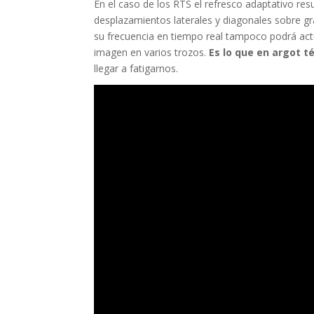
En el caso de los RTS el refresco adaptativo r
desplazamientos laterales y diagonales sobre g
su frecuencia en tiempo real tampoco podrá act
imagen en varios trozos.
Es lo que en argot
llegar a fatigarnos.