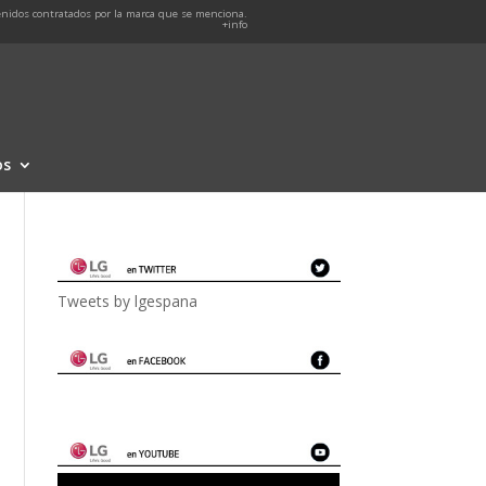
nidos contratados por la marca que se menciona.
+info
os
Tweets by lgespana