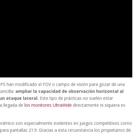
PS han modificado el FOV o campo de visión para gozar de una
sencilla:
ampliar la capacidad de observación horizontal al
n ataque lateral.
Este tipo de prácticas no suelen estar
a llegada de
los monitores UltraWide
directamente ni siquiera es
norámico son especialmente evidentes en juegos competitivos como
ara pantallas 21:9. Gracias a esta circunstancia los propietarios de