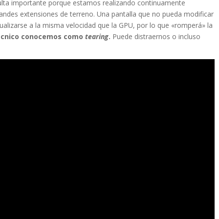
esulta importante porque estamos realizando continuamente
randes extensiones de terreno. Una pantalla que no pueda modificar
ualizarse a la misma velocidad que la GPU, por lo que «romperá» la
 técnico conocemos como
tearing
.
Puede distraernos o incluso