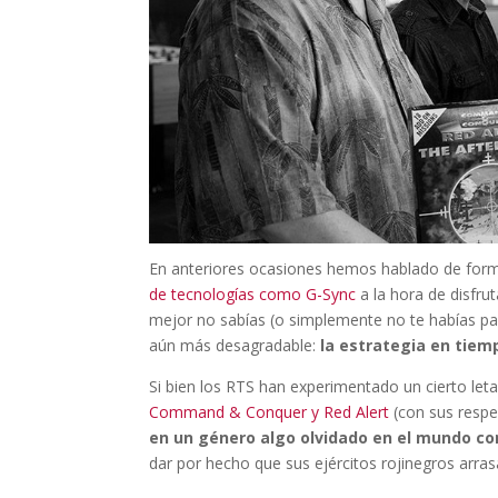
En anteriores ocasiones hemos hablado de form
de tecnologías como G-Sync
a la hora de disfru
mejor no sabías (o simplemente no te habías pa
aún más desagradable:
la estrategia en tiem
Si bien los RTS han experimentado un cierto let
Command & Conquer y Red Alert
(con sus resp
en un género algo olvidado en el mundo com
dar por hecho que sus ejércitos rojinegros arras