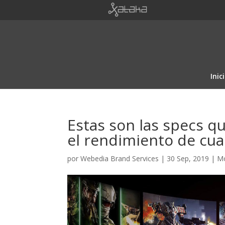
Inic
Estas son las specs 
el rendimiento de cu
por
Webedia Brand Services
|
30 Sep, 2019
|
Mo