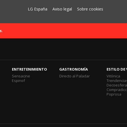
LG España
Aviso legal
Sobre cookies
s.
ENTRETENIMIENTO
GASTRONOMÍA
ESTILO DE 
Sensacine
Directo al Paladar
Vitónica
Espinof
Trendencia
Decoesfer
Compradicc
Poprosa