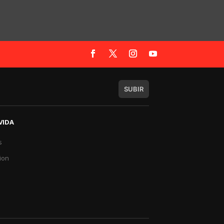
SUBIR
VIDA
s
a
ion