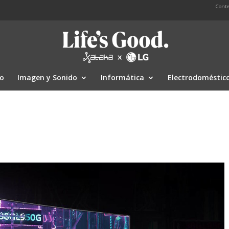
Conte
io
Imagen y Sonido
Informática
Electrodoméstic