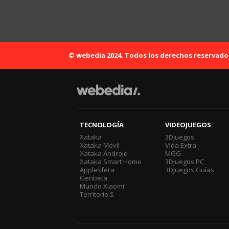
© webedia 2024. Todos los derechos reservado
TECNOLOGÍA
VIDEOJUEGOS
Xataka
3DJuegos
Xataka Móvil
Vida Extra
Xataka Android
MGG
Xataka Smart Home
3DJuegos PC
Applesfera
3DJuegos Guías
Genbeta
Mundo Xiaomi
Territorio S