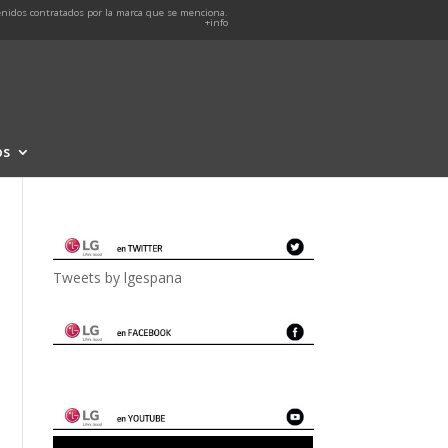
nidos contratados por la marca que se menciona.
+info
os
Tweets by lgespana