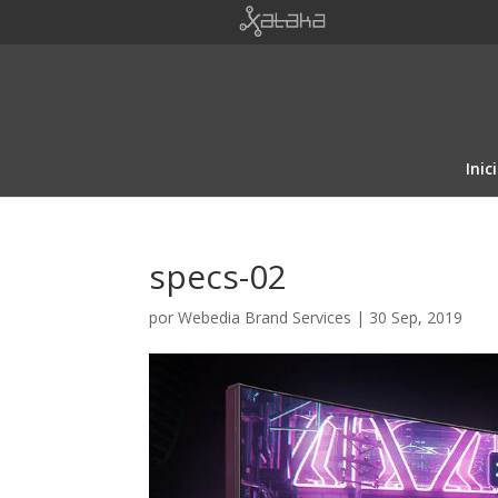
Inic
specs-02
por
Webedia Brand Services
|
30 Sep, 2019