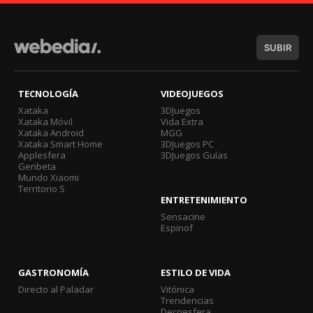
SUBIR
TECNOLOGÍA
VIDEOJUEGOS
Xataka
3DJuegos
Xataka Móvil
Vida Extra
Xataka Android
MGG
Xataka Smart Home
3DJuegos PC
Applesfera
3DJuegos Guías
Genbeta
Mundo Xiaomi
Territorio S
ENTRETENIMIENTO
Sensacine
Espinof
GASTRONOMÍA
ESTILO DE VIDA
Directo al Paladar
Vitónica
Trendencias
Decoesfera