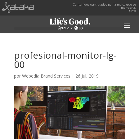
Contenidos contratados por la marca que se
menciona.
+info
profesional-monitor-lg-
00
por
Webedia Brand Services
|
26 Jul, 2019