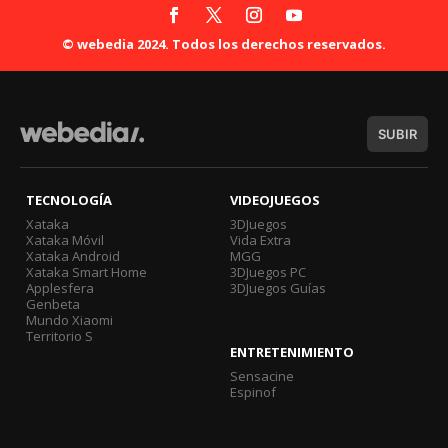
© webedia 2024. Todos los derechos reservados.
SUBIR
TECNOLOGÍA
VIDEOJUEGOS
Xataka
3DJuegos
Xataka Móvil
Vida Extra
Xataka Android
MGG
Xataka Smart Home
3DJuegos PC
Applesfera
3DJuegos Guías
Genbeta
Mundo Xiaomi
Territorio S
ENTRETENIMIENTO
Sensacine
Espinof