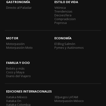
GASTRONOMÍA
ESTILO DE VIDA
Directo al Paladar
Vitónica
Trendencias
Decoesfera
Compradiccion
Poprosa
MOTOR
ECONOMÍA
Motorpasión
El Blog Salmón
Motorpasión Moto
Pymes y Autónomos
FAMILIA Y OCIO
Bebés y más
Coco y Maya
Diario del Viajero
EDICIONES INTERNACIONALES
Xataka México
3DJuegos LATAM
Xataka On
Motorpasión México
Xataka Colombia