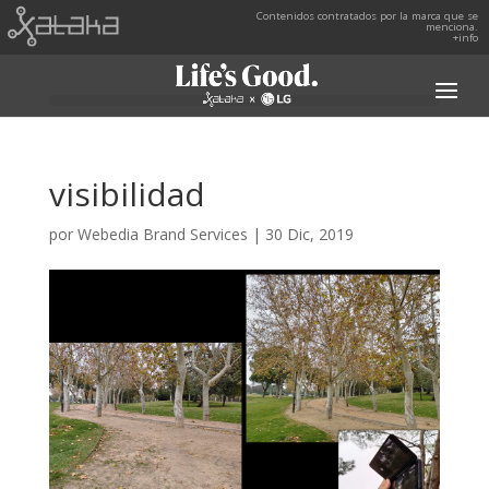
Contenidos contratados por la marca que se
menciona.
+info
visibilidad
por
Webedia Brand Services
|
30 Dic, 2019