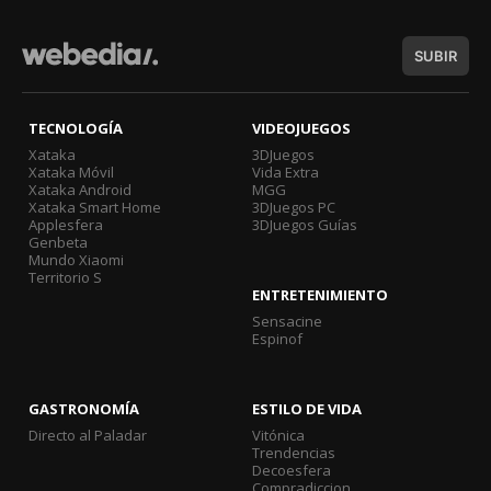
SUBIR
TECNOLOGÍA
VIDEOJUEGOS
Xataka
3DJuegos
Xataka Móvil
Vida Extra
Xataka Android
MGG
Xataka Smart Home
3DJuegos PC
Applesfera
3DJuegos Guías
Genbeta
Mundo Xiaomi
Territorio S
ENTRETENIMIENTO
Sensacine
Espinof
GASTRONOMÍA
ESTILO DE VIDA
Directo al Paladar
Vitónica
Trendencias
Decoesfera
Compradiccion