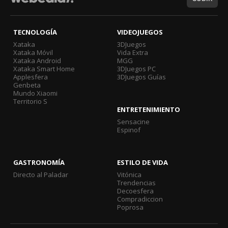
TECNOLOGÍA
VIDEOJUEGOS
Xataka
3DJuegos
Xataka Móvil
Vida Extra
Xataka Android
MGG
Xataka Smart Home
3DJuegos PC
Applesfera
3DJuegos Guías
Genbeta
Mundo Xiaomi
Territorio S
ENTRETENIMIENTO
Sensacine
Espinof
GASTRONOMÍA
ESTILO DE VIDA
Directo al Paladar
Vitónica
Trendencias
Decoesfera
Compradiccion
Poprosa