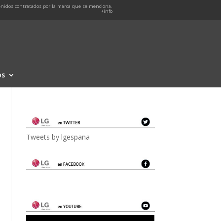
nidos contratados por la marca que se menciona.
+info
os
Tweets by lgespana