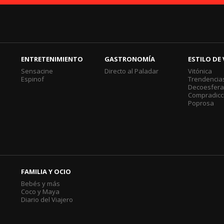
ENTRETENIMIENTO
GASTRONOMÍA
ESTILO DE 
Sensacine
Directo al Paladar
Vitónica
Espinof
Trendencia
Decoesfer
Compradicc
Poprosa
FAMILIA Y OCIO
Bebés y más
Coco y Maya
Diario del Viajero