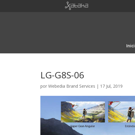
Inic
LG-G8S-06
por
Webedia Brand Services
|
17 Jul, 2019