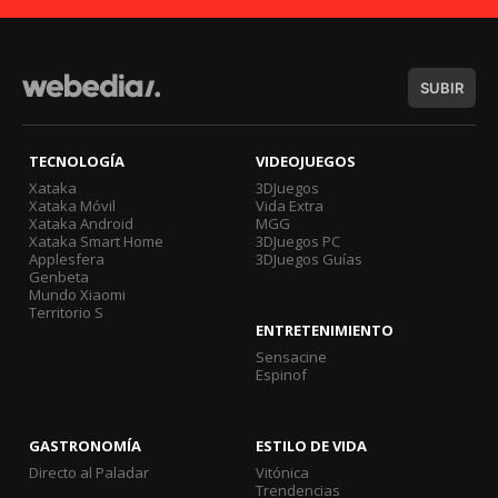
SUBIR
TECNOLOGÍA
VIDEOJUEGOS
Xataka
3DJuegos
Xataka Móvil
Vida Extra
Xataka Android
MGG
Xataka Smart Home
3DJuegos PC
Applesfera
3DJuegos Guías
Genbeta
Mundo Xiaomi
Territorio S
ENTRETENIMIENTO
Sensacine
Espinof
GASTRONOMÍA
ESTILO DE VIDA
Directo al Paladar
Vitónica
Trendencias