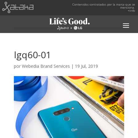
Contenidos contratados por la marca que se
menciona.
+info
lgq60-01
por
Webedia Brand Services
|
19 Jul, 2019