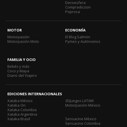
Decoesfera
Compradiccion
Poprosa
MOTOR
ECONOMÍA
Motorpasión
El Blog Salmón
Motorpasión Moto
Pymes y Autónomos
FAMILIA Y OCIO
Bebés y más
Coco y Maya
Diario del Viajero
EDICIONES INTERNACIONALES
Xataka México
3DJuegos LATAM
Xataka On
Motorpasión México
Xataka Colombia
Xataka Argentina
Xataka Brasil
Sensacine México
Sensacine Colombia