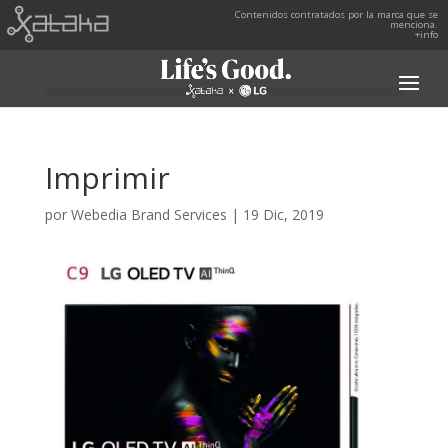
Contenidos contratados por la marca que se
menciona.
+info
Imprimir
por
Webedia Brand Services
|
19 Dic, 2019