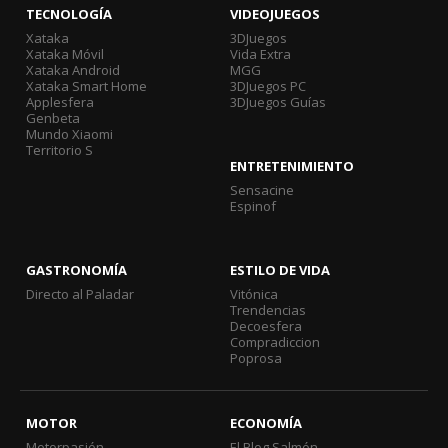
TECNOLOGÍA
VIDEOJUEGOS
Xataka
3DJuegos
Xataka Móvil
Vida Extra
Xataka Android
MGG
Xataka Smart Home
3DJuegos PC
Applesfera
3DJuegos Guías
Genbeta
Mundo Xiaomi
Territorio S
ENTRETENIMIENTO
Sensacine
Espinof
GASTRONOMÍA
ESTILO DE VIDA
Directo al Paladar
Vitónica
Trendencias
Decoesfera
Compradiccion
Poprosa
MOTOR
ECONOMÍA
Motorpasión
El Blog Salmón