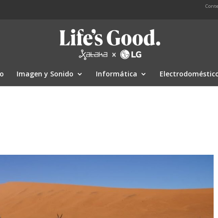
Conte
io
Imagen y Sonido
Informática
Electrodoméstic