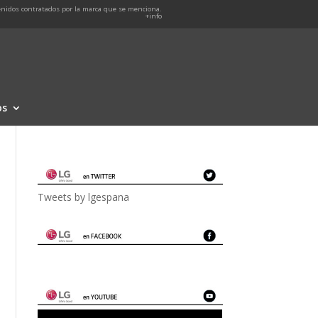
nidos contratados por la marca que se menciona.
+info
os
Tweets by lgespana