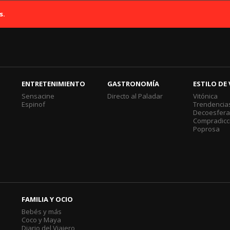
s.
ENTRETENIMIENTO
GASTRONOMÍA
ESTILO DE 
Sensacine
Directo al Paladar
Vitónica
Espinof
Trendencia
Decoesfer
Compradicc
Poprosa
FAMILIA Y OCIO
Bebés y más
Coco y Maya
Diario del Viajero