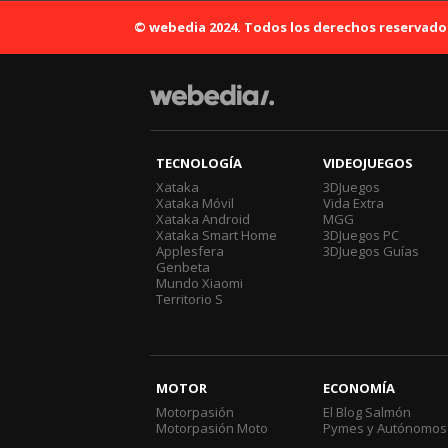
© webedia 2024. Todos los derechos reservado
TECNOLOGÍA
VIDEOJUEGOS
Xataka
3DJuegos
Xataka Móvil
Vida Extra
Xataka Android
MGG
Xataka Smart Home
3DJuegos PC
Applesfera
3DJuegos Guías
Genbeta
Mundo Xiaomi
Territorio S
MOTOR
ECONOMÍA
Motorpasión
El Blog Salmón
Motorpasión Moto
Pymes y Autónomos