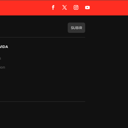
SUBIR
VIDA
s
a
ion