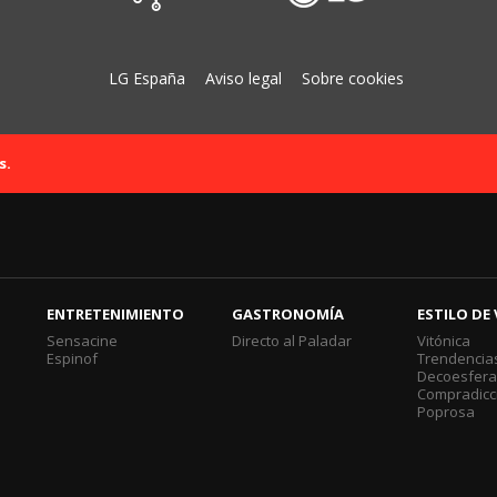
LG España
Aviso legal
Sobre cookies
s.
ENTRETENIMIENTO
GASTRONOMÍA
ESTILO DE 
Sensacine
Directo al Paladar
Vitónica
Espinof
Trendencia
Decoesfer
Compradicc
Poprosa