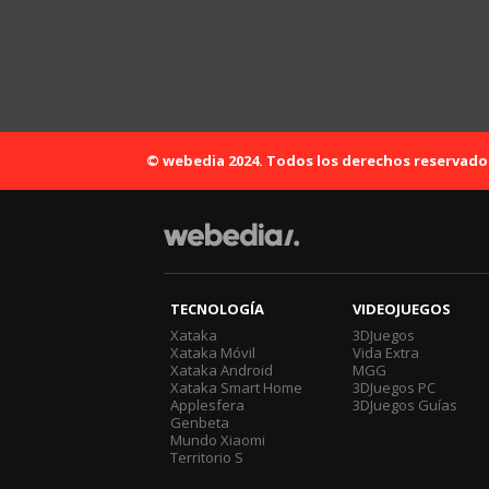
© webedia 2024. Todos los derechos reservado
TECNOLOGÍA
VIDEOJUEGOS
Xataka
3DJuegos
Xataka Móvil
Vida Extra
Xataka Android
MGG
Xataka Smart Home
3DJuegos PC
Applesfera
3DJuegos Guías
Genbeta
Mundo Xiaomi
Territorio S