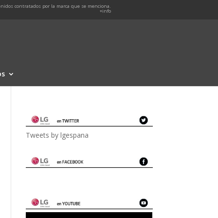
nidos contratados por la marca que se menciona.
+info
os
Tweets by lgespana