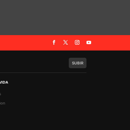
SUBIR
VIDA
s
a
ion