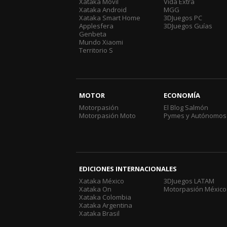
Xataka Móvil
Vida Extra
Xataka Android
MGG
Xataka Smart Home
3DJuegos PC
Applesfera
3DJuegos Guías
Genbeta
Mundo Xiaomi
Territorio S
MOTOR
ECONOMÍA
Motorpasión
El Blog Salmón
Motorpasión Moto
Pymes y Autónomos
EDICIONES INTERNACIONALES
Xataka México
3DJuegos LATAM
Xataka On
Motorpasión México
Xataka Colombia
Xataka Argentina
Xataka Brasil