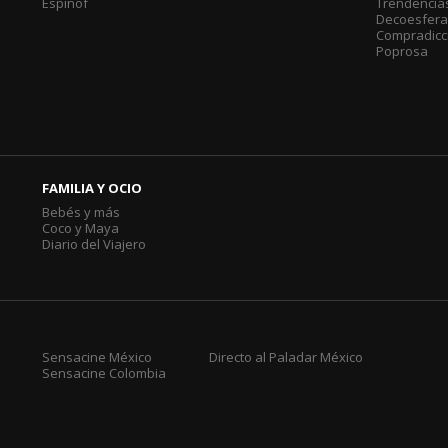
Espinof
Trendencia
Decoesfer
Compradicc
Poprosa
FAMILIA Y OCIO
Bebés y más
Coco y Maya
Diario del Viajero
Sensacine México
Directo al Paladar México
Sensacine Colombia