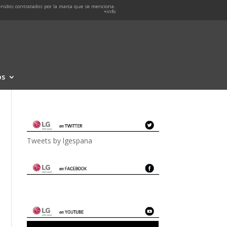
nidos contratados por la marca que se menciona.
+info
os
Tweets by lgespana