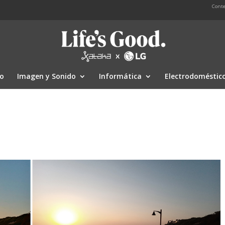
Conte
io
Imagen y Sonido
Informática
Electrodoméstic