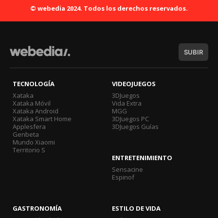
© webedia 2024. Todos los derechos reservados.
SUBIR
TECNOLOGÍA
VIDEOJUEGOS
Xataka
3DJuegos
Xataka Móvil
Vida Extra
Xataka Android
MGG
Xataka Smart Home
3DJuegos PC
Applesfera
3DJuegos Guías
Genbeta
Mundo Xiaomi
Territorio S
ENTRETENIMIENTO
Sensacine
Espinof
GASTRONOMÍA
ESTILO DE VIDA