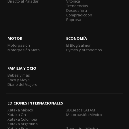
Directo al Paladar
Vitónica
Trendencias
Decoesfera
Compradiccion
Poprosa
MOTOR
ECONOMÍA
Motorpasión
El Blog Salmón
Motorpasión Moto
Pymes y Autónomos
FAMILIA Y OCIO
Bebés y más
Coco y Maya
Diario del Viajero
EDICIONES INTERNACIONALES
Xataka México
3DJuegos LATAM
Xataka On
Motorpasión México
Xataka Colombia
Xataka Argentina
Xataka Brasil
Sensacine México