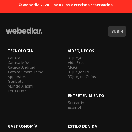
© webedia 2024. Todos los derechos reservados.
SUBIR
TECNOLOGÍA
VIDEOJUEGOS
Xataka
3DJuegos
Xataka Móvil
Vida Extra
Xataka Android
MGG
Xataka Smart Home
3DJuegos PC
Applesfera
3DJuegos Guías
Genbeta
Mundo Xiaomi
Territorio S
ENTRETENIMIENTO
Sensacine
Espinof
GASTRONOMÍA
ESTILO DE VIDA