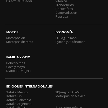
Directo al Paladar
Vitónica
Trendencias
Decoesfera
Compradiccion
Poprosa
MOTOR
ECONOMÍA
Motorpasión
El Blog Salmón
Motorpasión Moto
Pymes y Autónomos
FAMILIA Y OCIO
Bebés y más
Coco y Maya
Diario del Viajero
EDICIONES INTERNACIONALES
Xataka México
3DJuegos LATAM
Xataka On
Motorpasión México
Xataka Colombia
Xataka Argentina
Xataka Brasil
Sensacine México