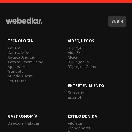
SUBIR
TECNOLOGÍA
VIDEOJUEGOS
Xataka
3DJuegos
Xataka Móvil
Vida Extra
Xataka Android
MGG
Xataka Smart Home
3DJuegos PC
Applesfera
3DJuegos Guías
Genbeta
Mundo Xiaomi
Territorio S
ENTRETENIMIENTO
Sensacine
Espinof
GASTRONOMÍA
ESTILO DE VIDA
Directo al Paladar
Vitónica
Trendencias