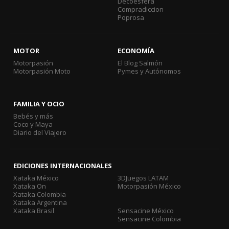
Decoesfera
Compradiccion
Poprosa
MOTOR
ECONOMÍA
Motorpasión
El Blog Salmón
Motorpasión Moto
Pymes y Autónomos
FAMILIA Y OCIO
Bebés y más
Coco y Maya
Diario del Viajero
EDICIONES INTERNACIONALES
Xataka México
3DJuegos LATAM
Xataka On
Motorpasión México
Xataka Colombia
Xataka Argentina
Xataka Brasil
Sensacine México
Sensacine Colombia