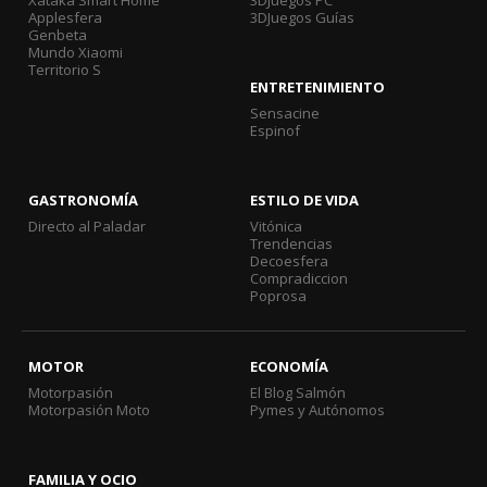
Xataka Smart Home
3DJuegos PC
Applesfera
3DJuegos Guías
Genbeta
Mundo Xiaomi
Territorio S
ENTRETENIMIENTO
Sensacine
Espinof
GASTRONOMÍA
ESTILO DE VIDA
Directo al Paladar
Vitónica
Trendencias
Decoesfera
Compradiccion
Poprosa
MOTOR
ECONOMÍA
Motorpasión
El Blog Salmón
Motorpasión Moto
Pymes y Autónomos
FAMILIA Y OCIO