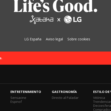
LG España
Aviso legal
Sobre cookies
s.
ENTRETENIMIENTO
GASTRONOMÍA
ESTILO DE 
Sensacine
Directo al Paladar
Vitónica
Espinof
Trendencia
Decoesfer
Compradicc