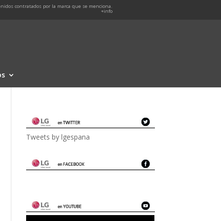
nidos contratados por la marca que se menciona.
+info
os
Tweets by lgespana