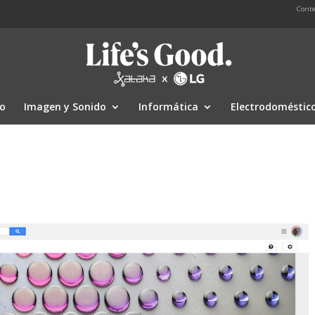
Conte
io
Imagen y Sonido
Informática
Electrodoméstic