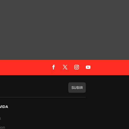
SUBIR
VIDA
s
a
ion