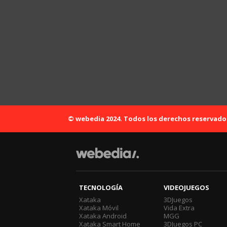
© webedia 2024. Todos los derechos reservado
TECNOLOGÍA
VIDEOJUEGOS
Xataka
3DJuegos
Xataka Móvil
Vida Extra
Xataka Android
MGG
Xataka Smart Home
3DJuegos PC